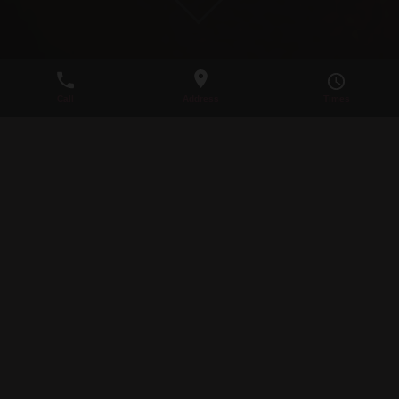
CON
TAC
T
Königs­berger Str. 23
60487 Frank­furt