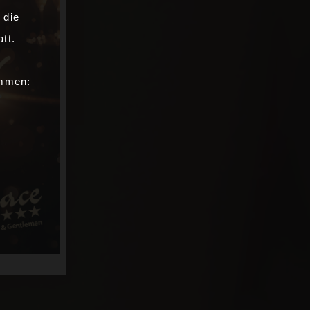
 die
tt.
ommen: