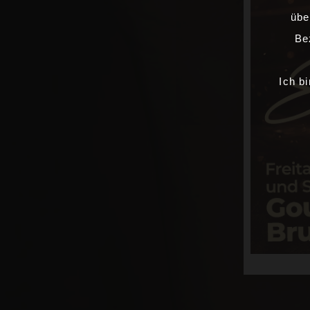
übe
Be
Ich b
THE-PALACE